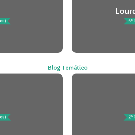
Lour
tos)
6º 
Blog Temático
tos)
2º 