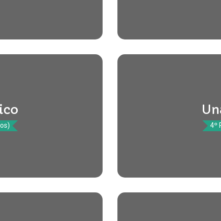
ico
Un
tos)
4º 