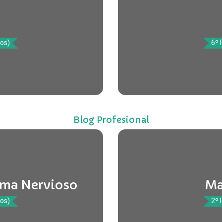
tos)
6º 
Blog Profesional
ema Nervioso
Ma
tos)
2º 