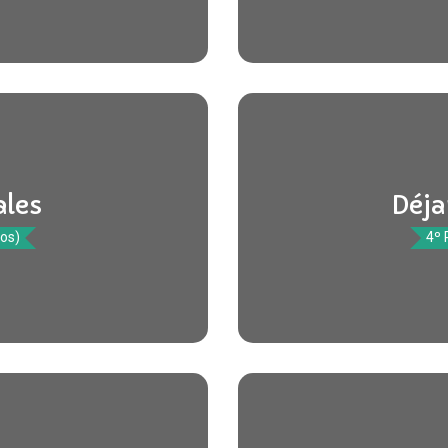
ales
Déja
tos)
4º 