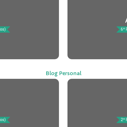
tos)
6º 
Blog Personal
tos)
2º 