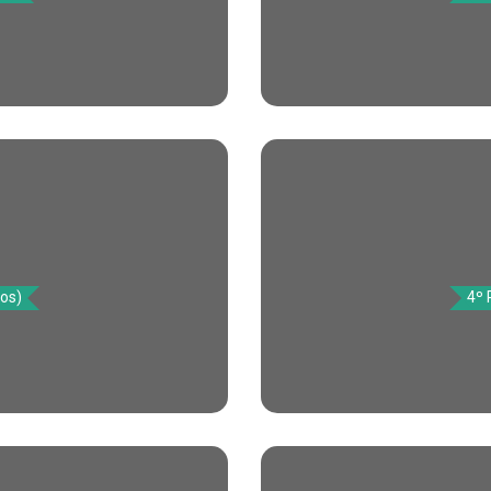
tos)
4º 