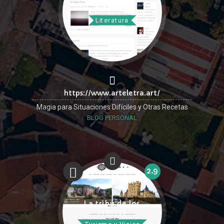
Arteletra
Literatura
https://www.arteletra.art/
Magia para Situaciones Difíciles y Otras Recetas
BLOG PERSONAL
2.9
La tribu de los
vientos