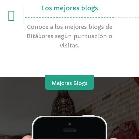
Los mejores blogs
Conoce a los mejores blogs de
Bitákoras según puntuación o
visitas.
Mejores Blogs