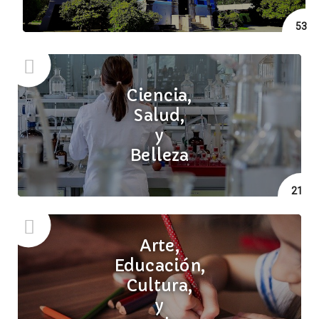
53
Ciencia,
Salud,
y
Belleza
21
Arte,
Educación,
Cultura,
y