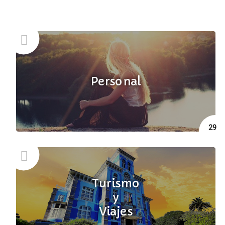
MÚSICA
MISCELÁNEA
MODA Y TENDENCIAS
NATURALEZA
PERSONAL
TURISMO Y VIAJES
Personal
VIDEOJUEGOS
29
Turismo
y
Viajes