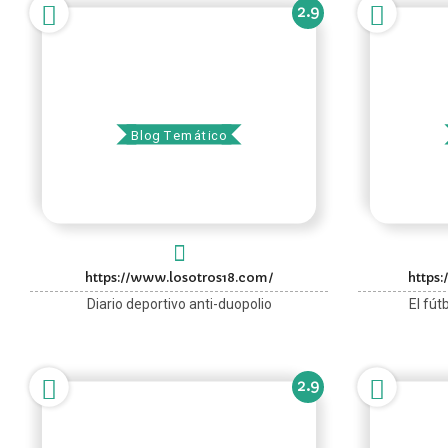
2.9
Los Otros 18
Blog Temático
https://www.losotros18.com/
https
Diario deportivo anti-duopolio
El fút
2.9