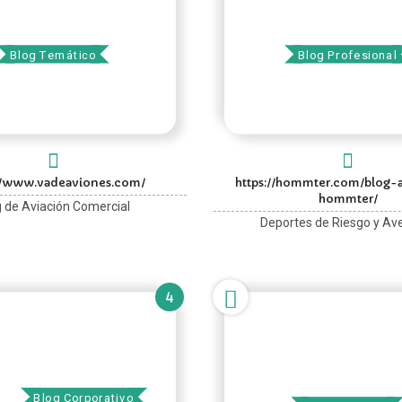
Va de Aviones
El Blog de Homm
Blog Temático
Blog Profesional
://www.vadeaviones.com/
https://hommter.com/blog-
hommter/
g de Aviación Comercial
Deportes de Riesgo y Av
4
Deporteka.com
ar
Blog Corporativo