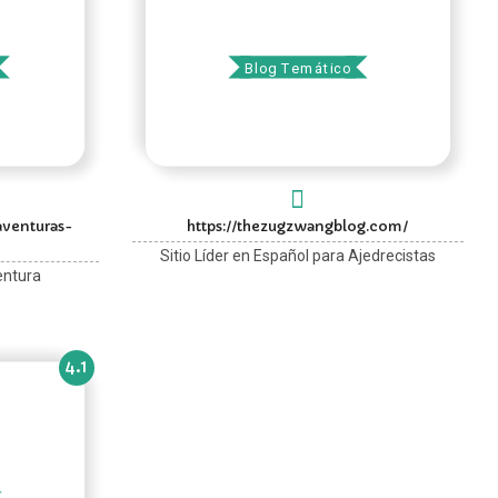
ter
The Zugzwang Blog
Blog Temático
aventuras-
https://thezugzwangblog.com/
Sitio Líder en Español para Ajedrecistas
entura
4.1