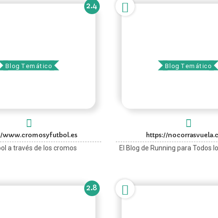
2.4
Cromos y Fútbol
NoCorrasVuela
Blog Temático
Blog Temático
://www.cromosyfutbol.es
https://nocorrasvuela
bol a través de los cromos
El Blog de Running para Todos l
2.8