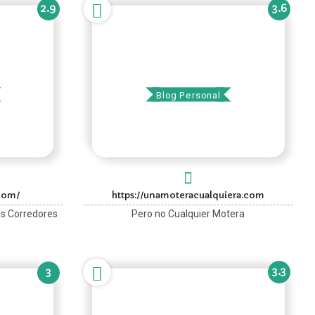
2.9
3.6
Una Motera Cualquiera
Blog Personal
.com/
https://unamoteracualquiera.com
os Corredores
Pero no Cualquier Motera
3.3
3