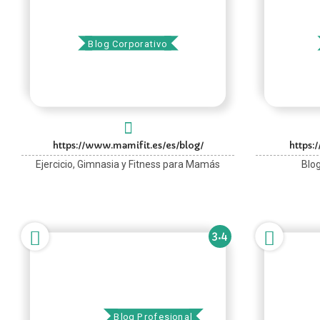
Tribu MAMIfit
Blog Corporativo
https://www.mamifit.es/es/blog/
https
Ejercicio, Gimnasia y Fitness para Mamás
Blo
3.4
Vitónica
Swipc
Blog Profesional