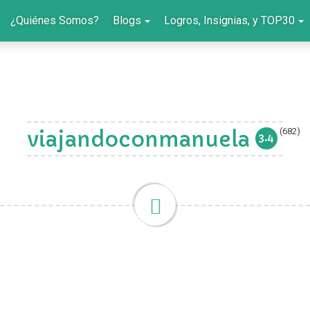
¿Quiénes Somos?
Blogs
Logros, Insignias, y TOP30
(682)
viajandoconmanuela
3.4