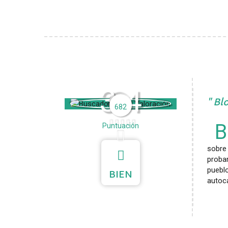
3.4
Blo
682
B
Puntuación
sobre
probar
puebl
BIEN
autoca