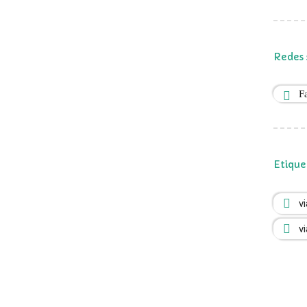
Redes 
F
Etique
v
vi