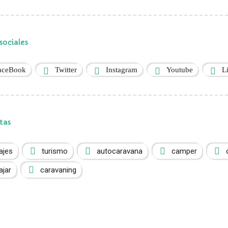
sociales
aceBook
Twitter
Instagram
Youtube
L
tas
iajes
turismo
autocaravana
camper
ajar
caravaning