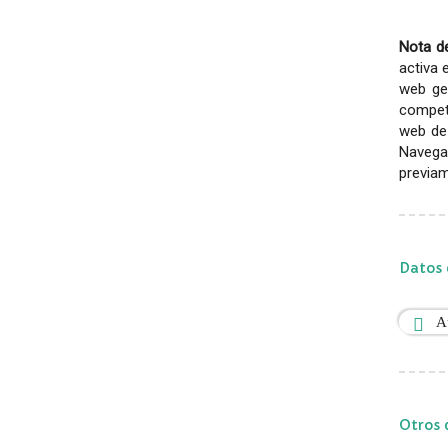
Nota de
activa 
web gen
competi
web de 
Navega
previam
Datos 
A
Otros 