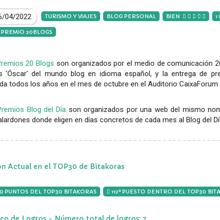
6/04/2022
TURISMO Y VIAJES
BLOG PERSONAL
BIEN
1
L PREMIO 20BLOGS
Premios 20 Blogs
son organizados por el medio de comunicación 20
s 'Óscar' del mundo blog en idioma español, y la entrega de pr
da todos los años en el mes de octubre en el Auditorio CaixaForum 
Premios Blog del Día
son organizados por una web del mismo nomb
lardones donde eligen en días concretos de cada mes al Blog del Día,
ón Actual en el TOP30 de Bitakoras
00 PUNTOS DEL TOP30 BITAKORAS
112º PUESTO DENTRO DEL TOP30 BI
ico de Logros - Número total de logros: 7