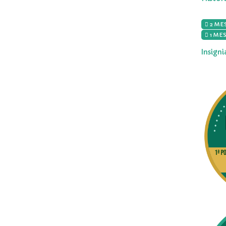
2 MES
1 MES
Insign