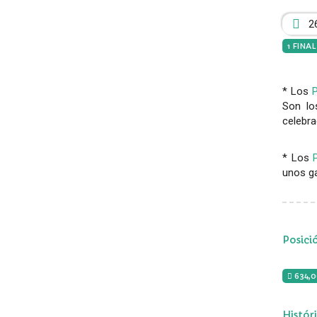
2
1 FINA
* Los
Son lo
celebra
* Los
unos ga
Posici
634,
Histór