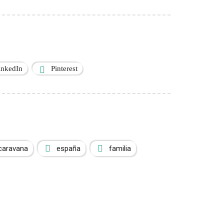
inkedIn
Pinterest
caravana
españa
familia