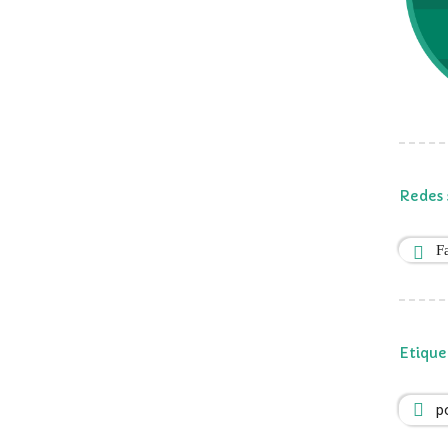
Redes 
F
Etique
p