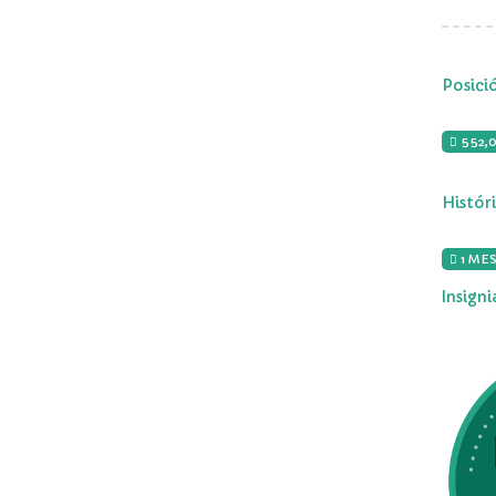
Posici
552,
Histór
1 MES
Insign