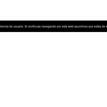
riencia de usuario. Si continuas navegando por esta web asumimos que estás de 
Sugerencias
Tenemos algunas sugerencias para ti