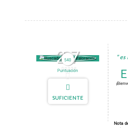
2.7
es 
540
E
Puntuación
¡Bienv
SUFICIENTE
Nota de