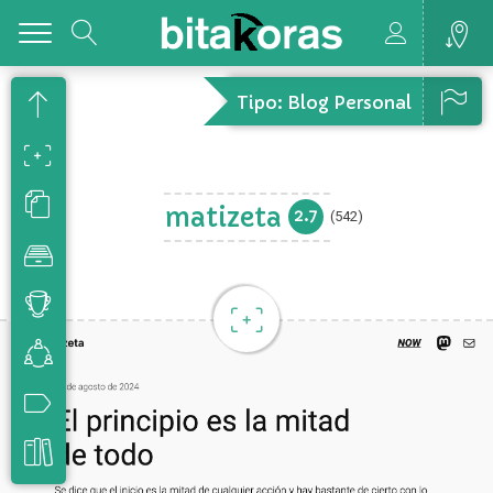
Toggle
Tipo: Blog Personal
matizeta
2.7
(542)