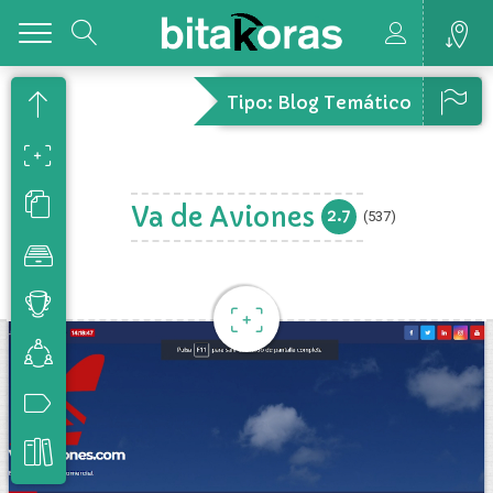
Toggle
Tipo: Blog Temático
Va de Aviones
2.7
(537)