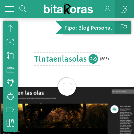
Toggle
Tipo: Blog Personal
Tintaenlasolas
2.9
(585)