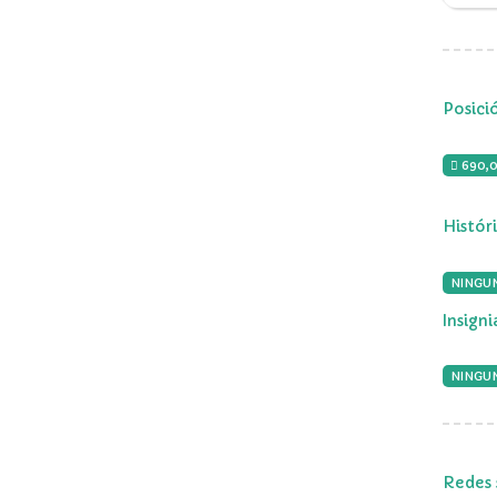
Posici
690,
Histór
NINGU
Insign
NINGUN
Redes 