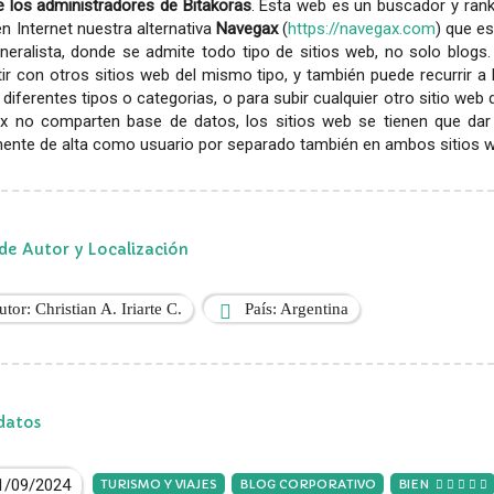
 los administradores de Bitakoras
. Esta web es un buscador y rank
en Internet nuestra alternativa
Navegax
(
https://navegax.com
) que es
eralista, donde se admite todo tipo de sitios web, no solo blogs.
r con otros sitios web del mismo tipo, y también puede recurrir a
diferentes tipos o categorias, o para subir cualquier otro sitio web
x no comparten base de datos, los sitios web se tienen que dar
ente de alta como usuario por separado también en ambos sitios web
de Autor y Localización
utor: Christian A. Iriarte C.
País: Argentina
datos
1/09/2024
TURISMO Y VIAJES
BLOG CORPORATIVO
BIEN