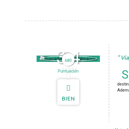
3.4
Via
680
S
Puntuación
desti
Además
BIEN