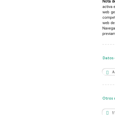
Nota de
activa 
web gen
competi
web de 
Navega
previam
Datos 
A
Otros 
1