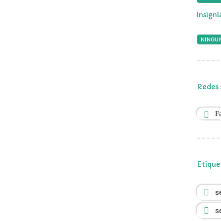
Insign
NINGUN
Redes 
F
Etique
s
s