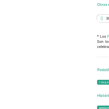
Otros 
3
* Los
Son lo
celebra
Posici
623,
Histór
NINGU