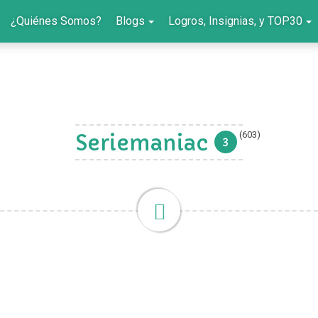
¿Quiénes Somos?
Blogs
Logros, Insignias, y TOP30
(603)
Seriemaniac
3