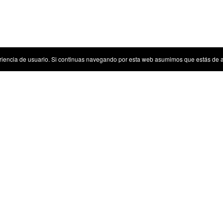
riencia de usuario. Si continuas navegando por esta web asumimos que estás de 
Sugerencias
Tenemos algunas sugerencias para ti