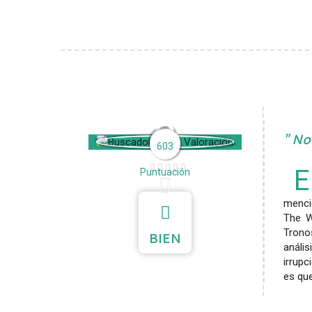
3
Not
603
E
Puntuación
menci
The W
Trono
BIEN
análi
irrupc
es que