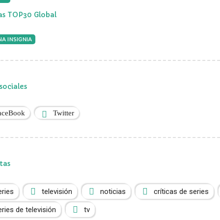
ias TOP30 Global
A INSIGNIA
sociales
aceBook
Twitter
tas
eries
televisión
noticias
críticas de series
eries de televisión
tv