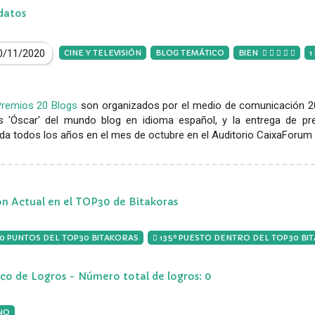
datos
0/11/2020
CINE Y TELEVISIÓN
BLOG TEMÁTICO
BIEN
1
Premios 20 Blogs
son organizados por el medio de comunicación 20
s 'Óscar' del mundo blog en idioma español, y la entrega de pr
da todos los años en el mes de octubre en el Auditorio CaixaForum 
ón Actual en el TOP30 de Bitakoras
00 PUNTOS DEL TOP30 BITAKORAS
135º PUESTO DENTRO DEL TOP30 BI
ico de Logros - Número total de logros: 0
NO