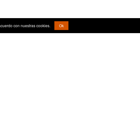
acuerdo con nuestras cookies.
Ok
¿Quiénes Somos?
Aviso Legal