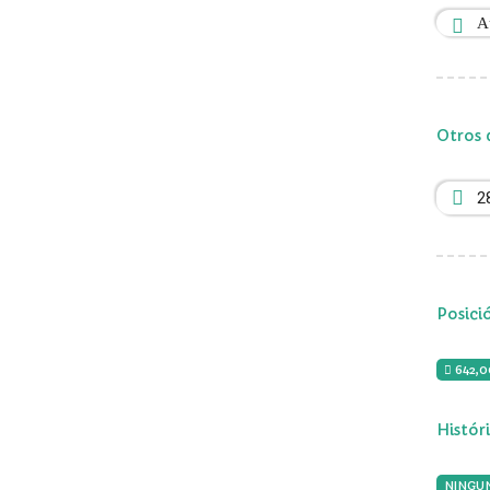
A
Otros 
2
Posici
642,
Histór
NINGU