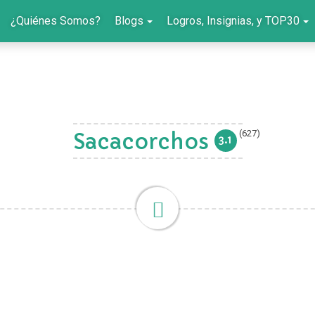
¿Quiénes Somos?
Blogs
Logros, Insignias, y TOP30
(627)
Sacacorchos
3.1