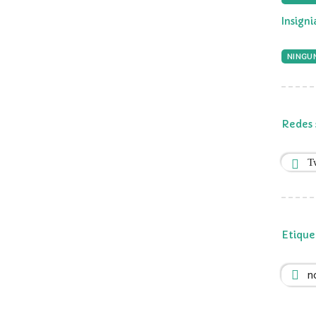
Insign
NINGUN
Redes 
T
Etique
n