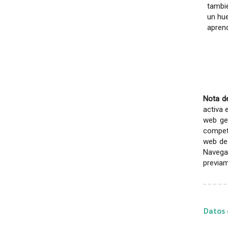
tambi
un hue
apren
Nota de
activa 
web gen
competi
web de 
Navega
previam
Datos 