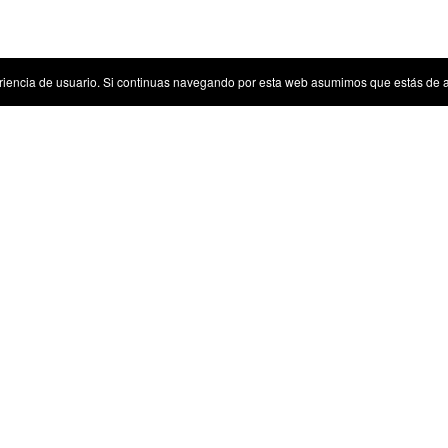
riencia de usuario. Si continuas navegando por esta web asumimos que estás de 
Sugerencias
Tenemos algunas sugerencias para ti
Inicio