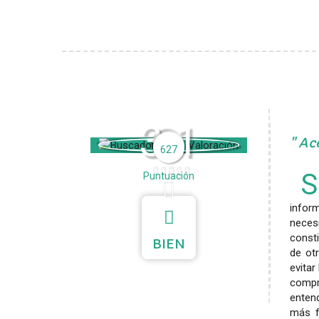
3.1
Ace
627
S
Puntuación
infor
neces
consti
BIEN
de ot
evita
compr
enten
más f