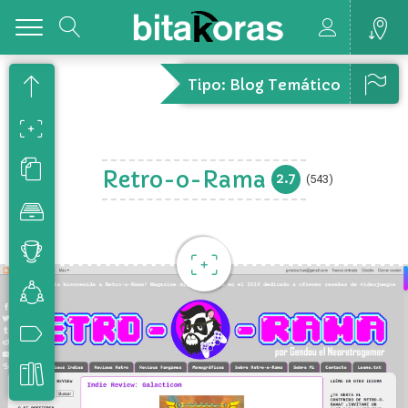
Toggle
Tipo: Blog Temático
Retro-o-Rama
2.7
(543)