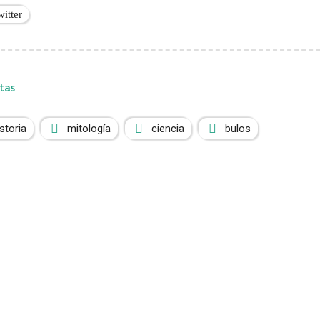
witter
tas
istoria
mitología
ciencia
bulos