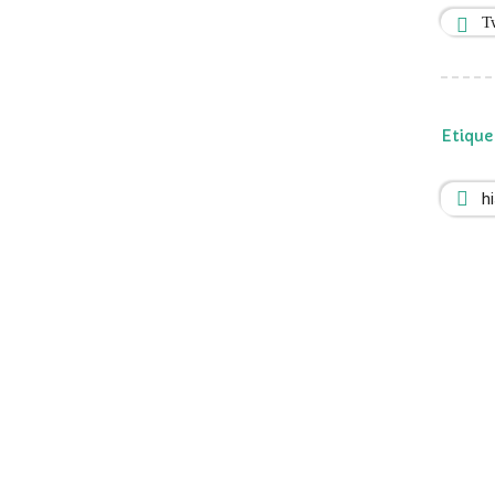
T
Etique
h