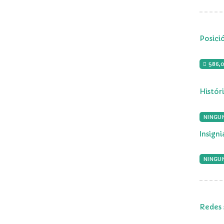
Posici
586,
Histór
NINGU
Insign
NINGUN
Redes 