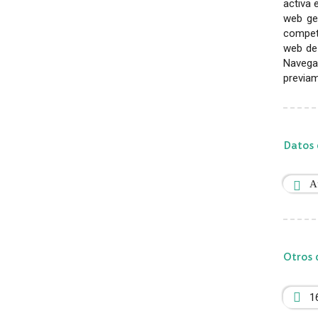
activa 
web gen
competi
web de 
Navega
previam
Datos 
A
Otros 
1