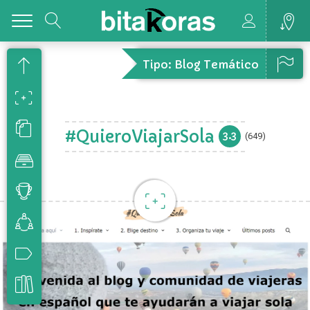
Toggle
Tipo: Blog Temático
#QuieroViajarSola
3.3
(649)