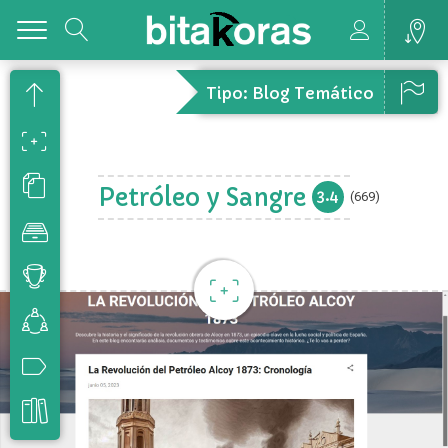
Toggle
Tipo: Blog Temático
Petróleo y Sangre
3.4
(669)