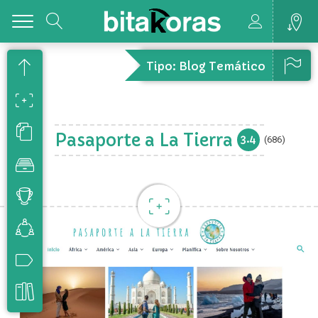
Toggle
Tipo: Blog Temático
Pasaporte a La Tierra
3.4
(686)