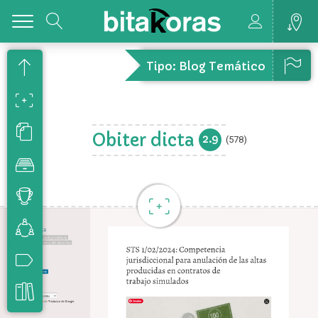
Toggle
Tipo: Blog Temático
Obiter dicta
2.9
(578)