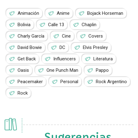
Animación
Anime
Bojack Horseman
Bolivia
Calle 13
Chaplin
Charly García
Cine
Covers
David Bowie
DC
Elvis Presley
Get Back
Influencers
Literatura
Oasis
One Punch Man
Pappo
Peacemaker
Personal
Rock Argentino
Rock
Sugerencias