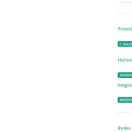
Posici
574,
Histór
NINGU
Insign
NINGUN
Redes 