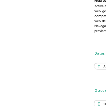
Nota de
activa 
web gen
competi
web de 
Navega
previam
Datos 
A
Otros 
1