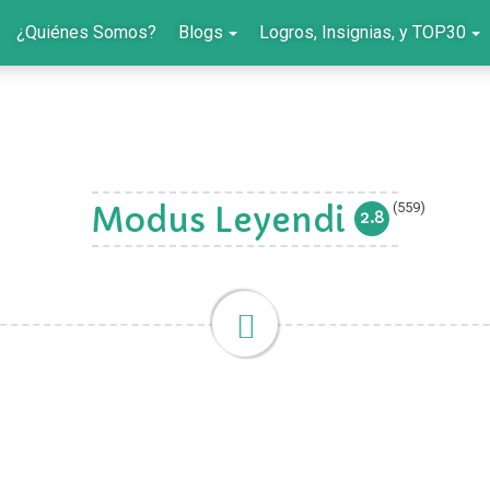
¿Quiénes Somos?
Blogs
Logros, Insignias, y TOP30
(559)
Modus Leyendi
2.8