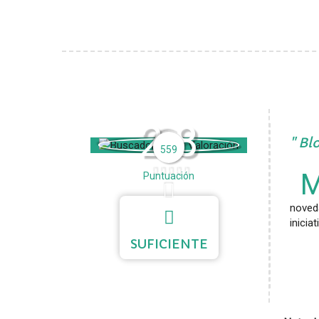
2.8
Blo
559
Puntuación
noveda
iniciat
SUFICIENTE