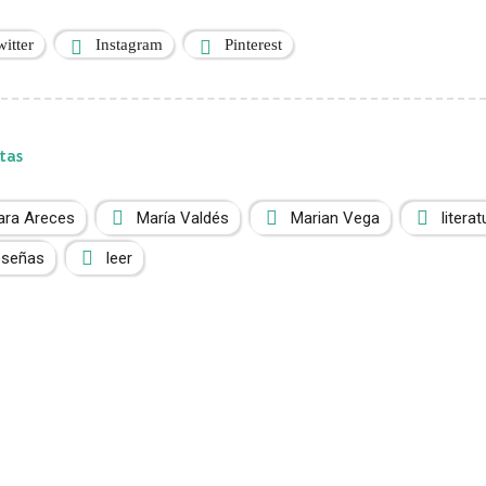
witter
Instagram
Pinterest
tas
ara Areces
María Valdés
Marian Vega
literat
eseñas
leer