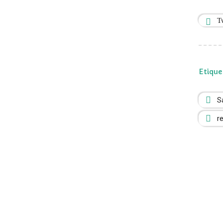
T
Etique
S
r