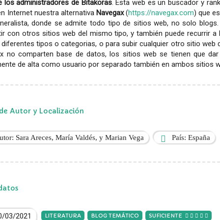
 los administradores de Bitakoras
. Esta web es un buscador y rank
en Internet nuestra alternativa
Navegax
(
https://navegax.com
) que es
eralista, donde se admite todo tipo de sitios web, no solo blogs.
r con otros sitios web del mismo tipo, y también puede recurrir a
diferentes tipos o categorias, o para subir cualquier otro sitio web
x no comparten base de datos, los sitios web se tienen que dar
ente de alta como usuario por separado también en ambos sitios web
de Autor y Localización
utor: Sara Areces, María Valdés, y Marian Vega
País: España
datos
0/03/2021
LITERATURA
BLOG TEMÁTICO
SUFICIENTE