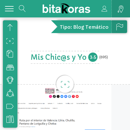
Toggle
Tipo: Blog Temático
Mis Chic@s y Yo
3.5
(695)