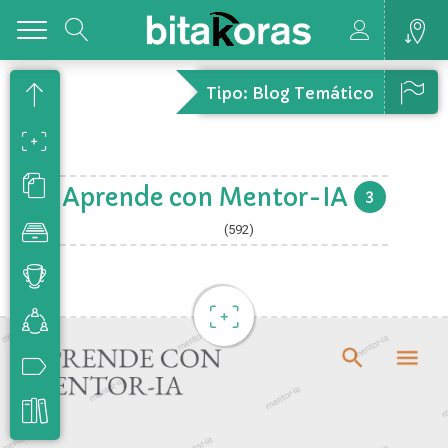
Toggle
Tipo: Blog Temático
Aprende con Mentor-IA
3
(592)