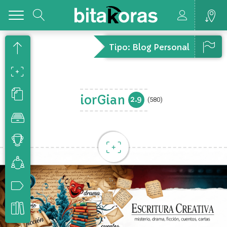
Toggle
Tipo: Blog Personal
iorGian
2.9
(580)