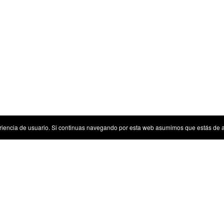
riencia de usuario. Si continuas navegando por esta web asumimos que estás de 
Sugerencias
Tenemos algunas sugerencias para ti