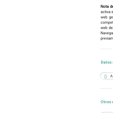
Nota de
activa 
web gen
competi
web de 
Navega
previam
Datos 
A
Otros 