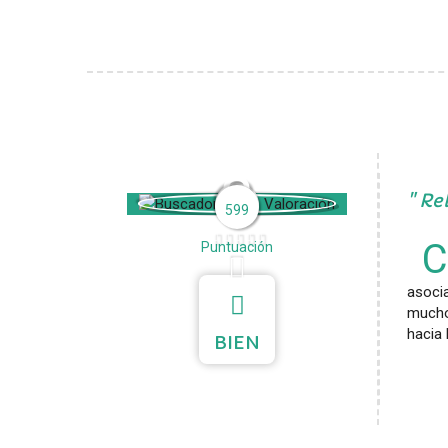
3
Rel
599
Puntuación
asoci
mucho
hacia 
BIEN