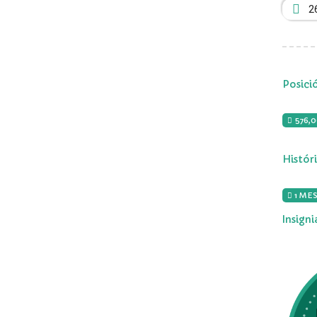
2
Posici
576,
Histór
1 MES
Insign