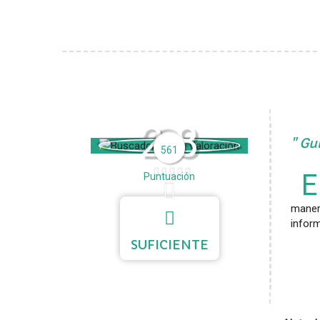
2.8
Guí
561
E
Puntuación
maner
inform
SUFICIENTE