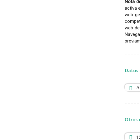
Nota de
activa 
web gen
competi
web de 
Navega
previam
Datos 
A
Otros 
1