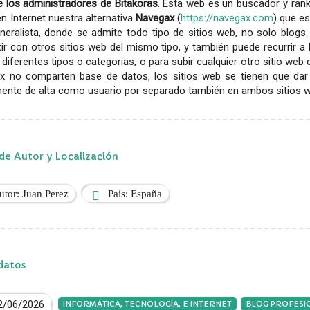
 los administradores de Bitakoras
. Esta web es un buscador y rank
en Internet nuestra alternativa
Navegax
(
https://navegax.com
) que es
eralista, donde se admite todo tipo de sitios web, no solo blogs.
r con otros sitios web del mismo tipo, y también puede recurrir a
diferentes tipos o categorias, o para subir cualquier otro sitio web
x no comparten base de datos, los sitios web se tienen que dar
ente de alta como usuario por separado también en ambos sitios web
de Autor y Localización
utor: Juan Perez
País: España
datos
2/06/2026
INFORMÁTICA, TECNOLOGÍA, E INTERNET
BLOG PROFESI