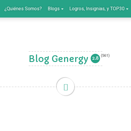
¿Quiénes Somos?
Blogs
Logros, Insignias, y TOP30
(561)
Blog Genergy
2.8