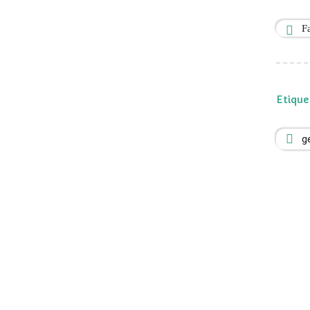
F
Etique
g