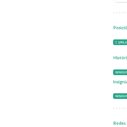
Posici
586,
Histór
NINGU
Insign
NINGUN
Redes 