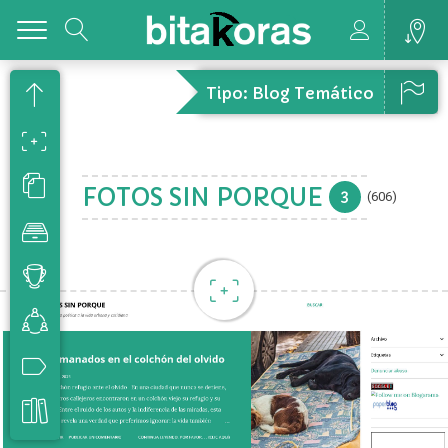
Toggle
Tipo: Blog Temático
FOTOS SIN PORQUE
3
(606)