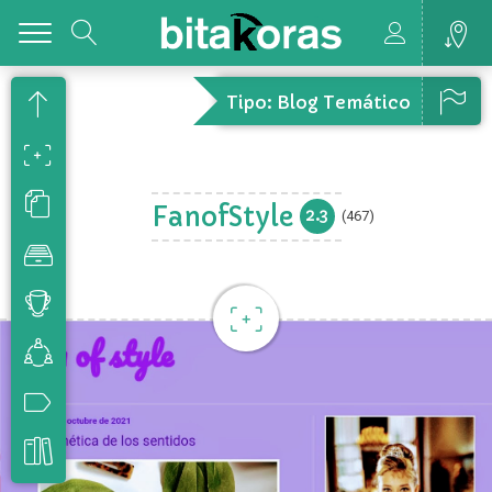
Toggle
Tipo: Blog Temático
FanofStyle
2.3
(467)