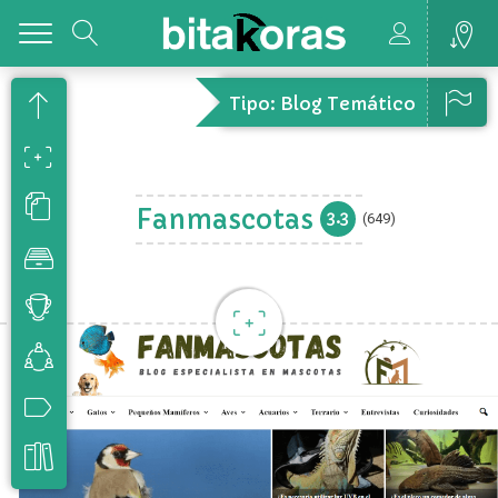
Toggle
Tipo: Blog Temático
Fanmascotas
3.3
(649)