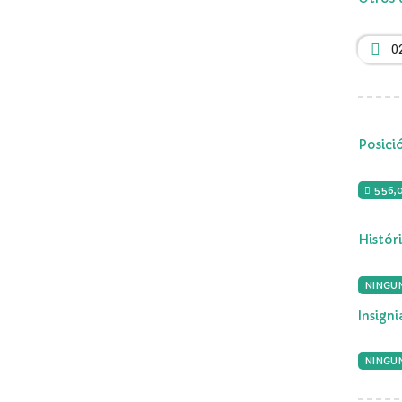
0
Posici
556,
Histór
NINGU
Insign
NINGUN