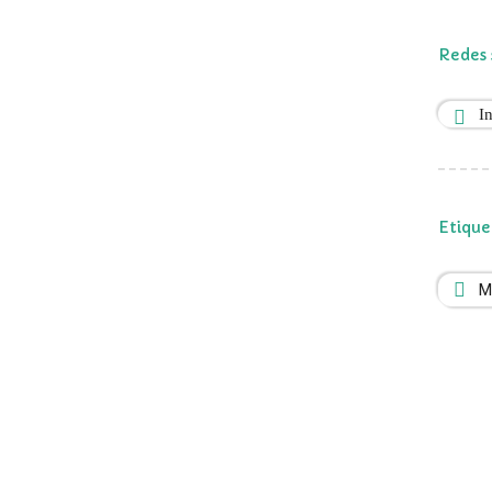
Redes 
I
Etique
M