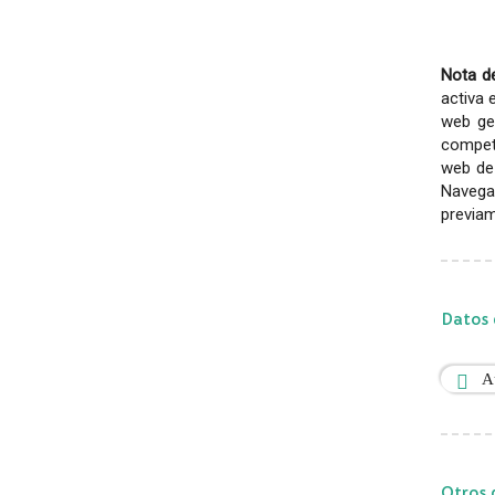
Nota de
activa 
web gen
competi
web de 
Navega
previam
Datos 
A
Otros 