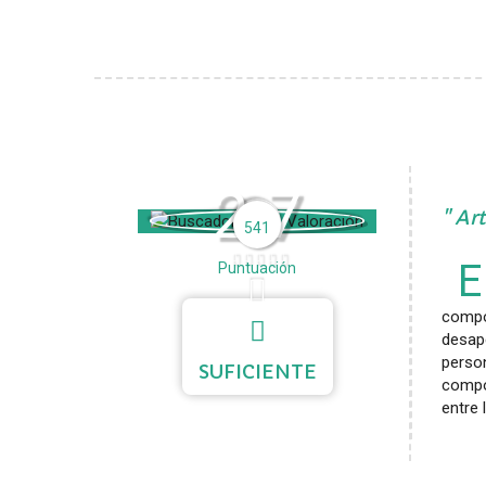
2.7
Art
541
E
Puntuación
compo
desap
perso
SUFICIENTE
compo
entre 