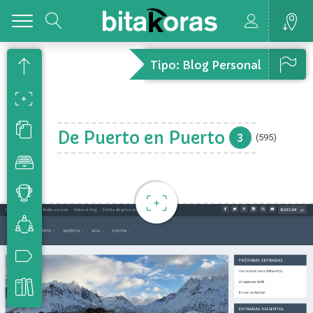
Toggle
Tipo: Blog Personal
De Puerto en Puerto
3
(595)