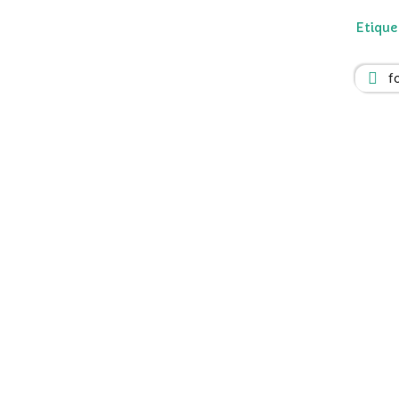
Etique
f