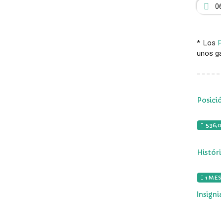
0
* Los
unos ga
Posici
536,
Histór
1 MES
Insign