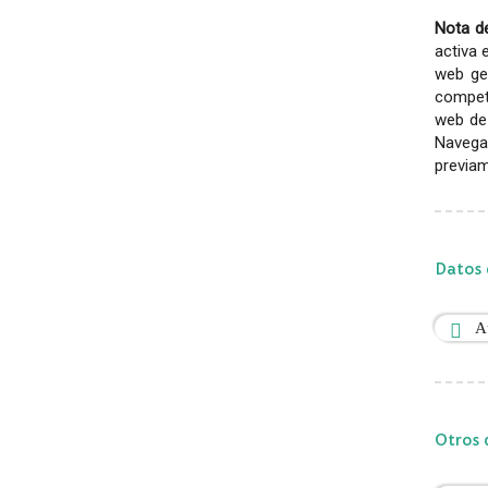
Nota de
activa 
web gen
competi
web de 
Navega
previam
Datos 
A
Otros 