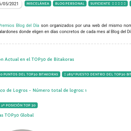
6/05/2021
MISCELÁNEA
BLOG PERSONAL
SUFICIENTE
Premios Blog del Día
son organizados por una web del mismo nomb
lardones donde eligen en días concretos de cada mes al Blog del Día,
ón Actual en el TOP30 de Bitakoras
00 PUNTOS DEL TOP30 BITAKORAS
285º PUESTO DENTRO DEL TOP30 B
ico de Logros - Número total de logros: 1
 2ª POSICIÓN TOP 30
ias TOP30 Global