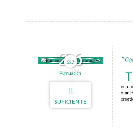
2.6
Com
527
T
Puntuación
esa a
maner
creat
SUFICIENTE