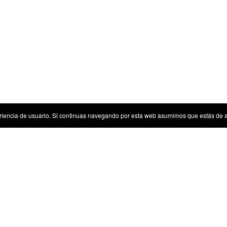
riencia de usuario. Si continuas navegando por esta web asumimos que estás de 
Sugerencias
Tenemos algunas sugerencias para ti