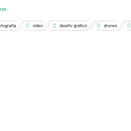
tas
otografía
video
diseño gráfico
drones