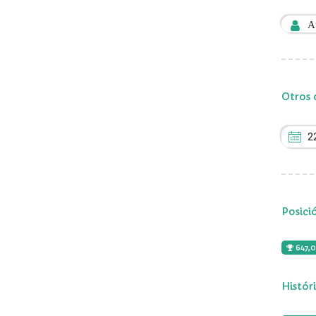
A
Otros 
2
Posici
647,
Histór