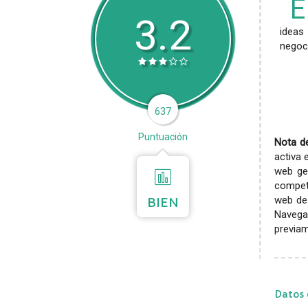
E
3.2
ideas
negoc
637
Puntuación
Nota de
activa 
web gen
competi
web de 
BIEN
Navega
previam
Datos 