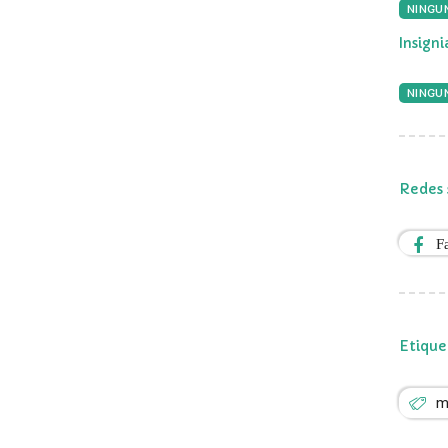
NINGU
Insign
NINGUN
Redes 
F
Etique
m