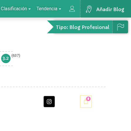
Clasificación
Tendencia
Añadir Blog
Tipo: Blog Profesional
(637)
g
3.2