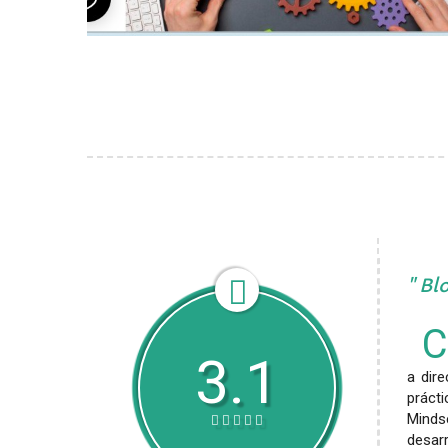
Blo
3.1
a dir
prácti
Minds
desarr