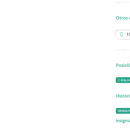
Otros 
1
Posici
619,
Histór
NINGU
Insign