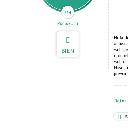
614
Puntuación
Nota de
activa 
web gen
BIEN
competi
web de 
Navega
previam
Datos 
A