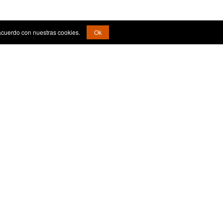
acuerdo con nuestras cookies.
Ok
¿Quiénes Somos?
Aviso Legal
ceder
Contacto