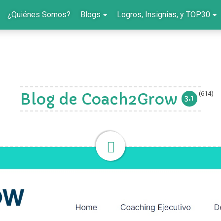
¿Quiénes Somos?
Blogs
Logros, Insignias, y TOP30
(614)
Blog de Coach2Grow
3.1