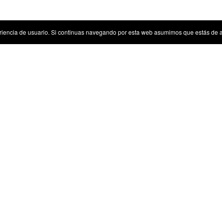
riencia de usuario. Si continuas navegando por esta web asumimos que estás de 
Sugerencias
Tenemos algunas sugerencias para ti
Inicio
Ac