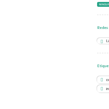
NINGUN
Redes 
L
Etique
c
i