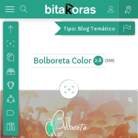
Toggle
Tipo: Blog Temático
Bolboreta Color
2.8
(559)