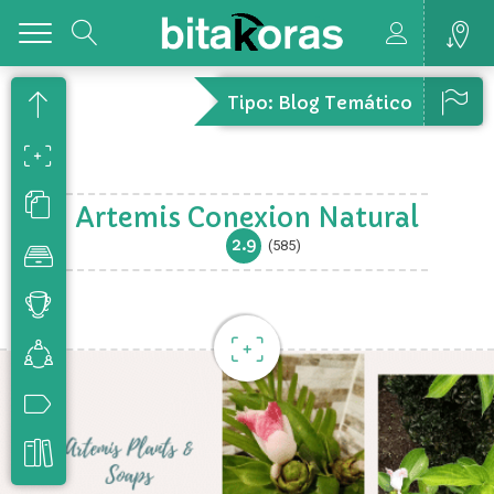
Toggle
Tipo: Blog Temático
Artemis Conexion Natural
2.9
(585)