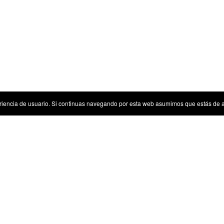
riencia de usuario. Si continuas navegando por esta web asumimos que estás de 
Sugerencias
Tenemos algunas sugerencias para ti