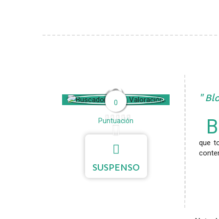
0
Blo
0
B
Puntuación
que t
conte
SUSPENSO