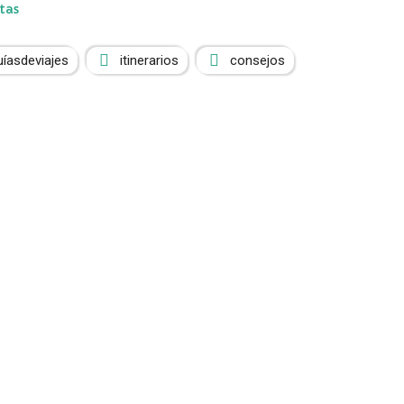
tas
uíasdeviajes
itinerarios
consejos