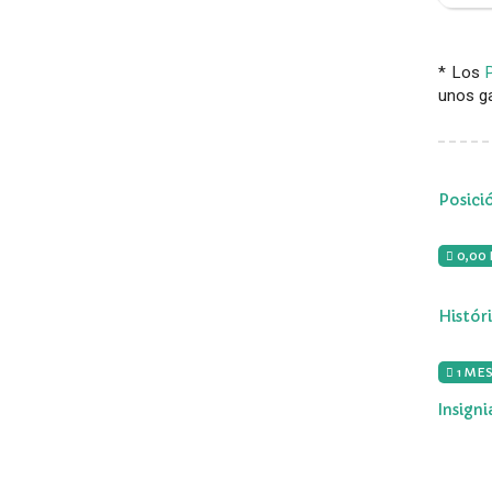
* Los
unos ga
Posici
0,00
Histór
1 MES
Insign