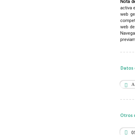
Nota de
activa 
web gen
competi
web de 
Navega
previam
Datos 
A
Otros 
0