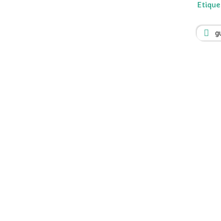
Etique
g