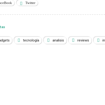
aceBook
Twitter
tas
adgets
tecnología
analisis
reviews
i