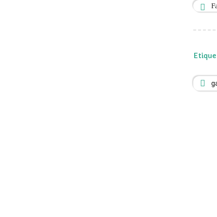
F
Etique
g