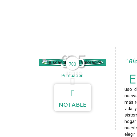
3.5
Blo
700
E
Puntuación
uso d
nuevas
más r
NOTABLE
vida 
siste
hogar
nuest
elegi