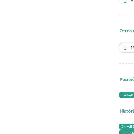
A
Otros 
1
Posici
484,
Histór
1 MES
8 SE