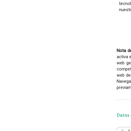
tecno
nuestr
Nota de
activa 
web gen
competi
web de 
Navega
previam
Datos 