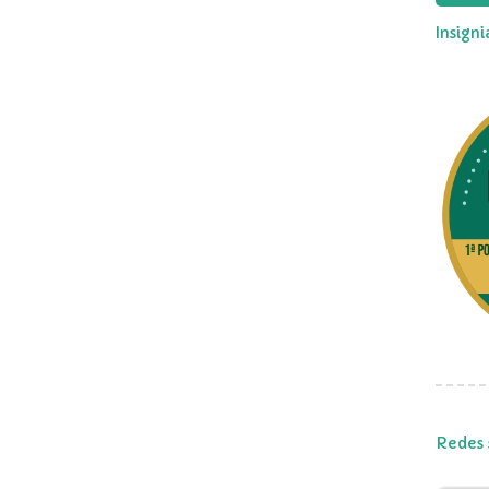
Insign
Redes 