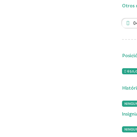
Otros 
0
Posici
650,
Histór
NINGU
Insign
NINGUN