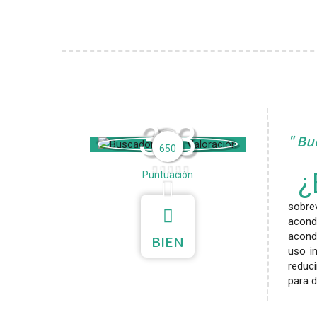
3.3
Bue
650
¿
Puntuación
sobrev
acond
acond
BIEN
uso i
reduci
para 