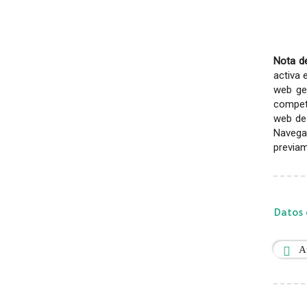
Nota de
activa 
web gen
competi
web de 
Navega
previam
Datos 
A