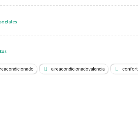
sociales
tas
ireacondicionado
aireacondicionadovalencia
confor