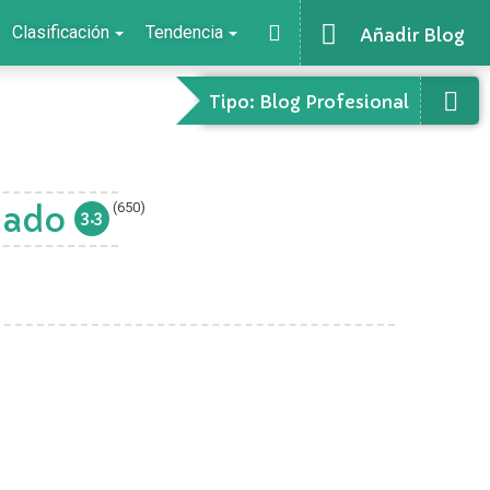
Clasificación
Tendencia
Añadir Blog
Tipo: Blog Profesional
(650)
onado
3.3